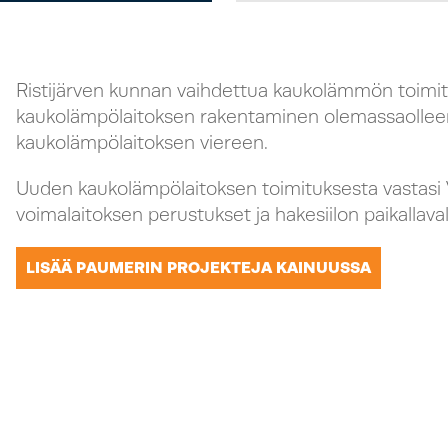
Ristijärven kunnan vaihdettua kaukolämmön toimitt
kaukolämpölaitoksen rakentaminen olemassaolle
kaukolämpölaitoksen viereen.
Uuden kaukolämpölaitoksen toimituksesta vastasi
voimalaitoksen perustukset ja hakesiilon paikalla
LISÄÄ PAUMERIN PROJEKTEJA KAINUUSSA