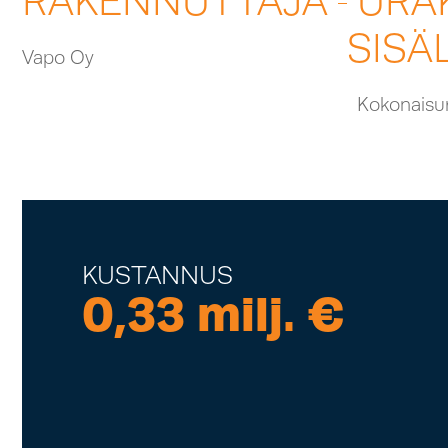
RAKENNUTTAJA
URA
SISÄ
Vapo Oy
Kokonaisu
KUSTANNUS
0,33 milj. €