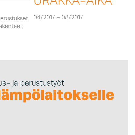
URAKKA-AIKA
04/2017 – 08/2017
perustukset
rakenteet,
- ja perustustyöt
ämpölaitokselle