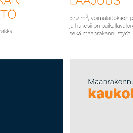
KAN
LAAJUUS
LTÖ
2
379 m
, voimalaitoksen 
ja hakesiilon paikallavalu
rakka
sekä maanrakennustyöt
Maanrakennus
kaukol