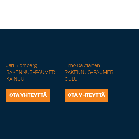
Jari Blomberg
Timo Rautiainen
RAKENNUS-PAUMER
RAKENNUS-PAUMER
KAINUU
OULU
OTA YHTEYTTÄ
OTA YHTEYTTÄ